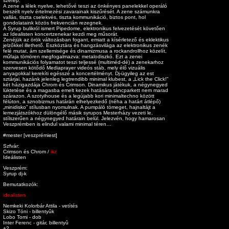
szerep.
A zene a lélek nyelve, lehetővé teszi az önkényes panelekkel operáló
beszélt nyelv értelmezési zavarainak kiszűrését. A zene számunkra
vallás, tiszta cselekvés, tiszta kommunikáció, biztos pont, hol
gondolataink közös frekvencián rezegnek.
A Syrup bulikról ismert Pipedome, elektronikus felvezetését követően
az Idealisten koncertzenekar kezdi meg műsorát.
Zenéjük az örök változásban fogant, emiatt a kísérletező és eklektikus
jelzőkkel illethető. Eszköztára és hangzásvilága az elektronikus zenék
felé mutat, ám szellemisége és dinamizmusa a rockandrollhoz közelít,
műfaja tömören megfogalmazva: metalodiszkó. Ezt a zenei
kommunikációs folyamatot teszi teljessé (multiméd-dé) a zenekarhoz
szervesen kötődő Mediaprayer videós stáb, mely élő vizuális
anyagokkal kerekíti egésszé a koncertélményt. Dj-ügyileg az est
sztárjai, hazánk jelenleg legtrendibb minimal klubest, a „Lick the Click!”
két házigazdája Chrom és Crimson. Dinamikus játékuk, a négynegyed
lüktetése és a magasba emelt kezek hatására táncparkett nem marad
szárazon. A szotyihouse és a legújabb kori minimaltechno között
félúton, a sznobizmus határán elhelyezkedő (néha a határt átlépő)
„minidisko” stílusban nyomulnak. A pumpáló tömeget, hajnaltájt a
lemezjátszókhoz dülöngélő másik syrupos Mesterházy vezeti le,
stílszerűen a négynegyed határain belül. Jelezvén, hogy hamarosan
Veszprémben is elindul valami minimal téren…
#mester [veszprémiest]
Szfvár:
Crimson és Chrom /
ikz
Ideálisten
Veszprém:
Syrup dj-k
Bemutatkozók:
idealisten
Nemkeki Kolorbár Attila - vetítés
Skizo Tóni - billentyûk
Lobo Tomi - dob
Inter Ferenc - gitár, billentyû
+?