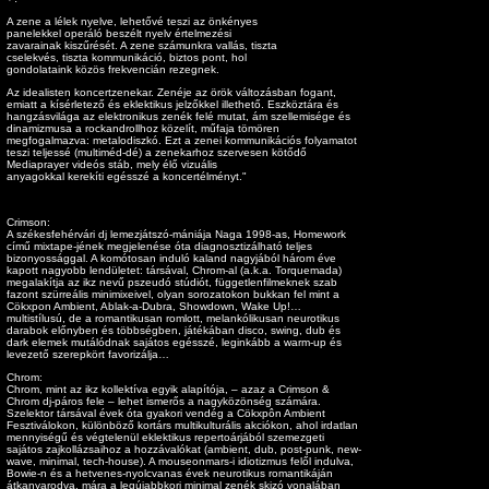
A zene a lélek nyelve, lehetővé teszi az önkényes
panelekkel operáló beszélt nyelv értelmezési
zavarainak kiszűrését. A zene számunkra vallás, tiszta
cselekvés, tiszta kommunikáció, biztos pont, hol
gondolataink közös frekvencián rezegnek.
Az idealisten koncertzenekar. Zenéje az örök változásban fogant,
emiatt a kísérletező és eklektikus jelzőkkel illethető. Eszköztára és
hangzásvilága az elektronikus zenék felé mutat, ám szellemisége és
dinamizmusa a rockandrollhoz közelít, műfaja tömören
megfogalmazva: metalodiszkó. Ezt a zenei kommunikációs folyamatot
teszi teljessé (multiméd-dé) a zenekarhoz szervesen kötődő
Mediaprayer videós stáb, mely élő vizuális
anyagokkal kerekíti egésszé a koncertélményt."
Crimson:
A székesfehérvári dj lemezjátszó-mániája Naga 1998-as, Homework
című mixtape-jének megjelenése óta diagnosztizálható teljes
bizonyossággal. A komótosan induló kaland nagyjából három éve
kapott nagyobb lendületet: társával, Chrom-al (a.k.a. Torquemada)
megalakítja az ikz nevű pszeudó stúdiót, függetlenfilmeknek szab
fazont szürreális minimixeivel, olyan sorozatokon bukkan fel mint a
Cökxpon Ambient, Ablak-a-Dubra, Showdown, Wake Up!…
multistílusú, de a romantikusan romlott, melankólikusan neurotikus
darabok előnyben és többségben, játékában disco, swing, dub és
dark elemek mutálódnak sajátos egésszé, leginkább a warm-up és
levezető szerepkört favorizálja…
Chrom:
Chrom, mint az ikz kollektíva egyik alapítója, – azaz a Crimson &
Chrom dj-páros fele – lehet ismerős a nagyközönség számára.
Szelektor társával évek óta gyakori vendég a Cökxpôn Ambient
Fesztiválokon, különböző kortárs multikulturális akciókon, ahol irdatlan
mennyiségű és végtelenül eklektikus repertoárjából szemezgeti
sajátos zajkollázsaihoz a hozzávalókat (ambient, dub, post-punk, new-
wave, minimal, tech-house). A mouseonmars-i idiotizmus felől indulva,
Bowie-n és a hetvenes-nyolcvanas évek neurotikus romantikáján
átkanyarodva, mára a legújabbkori minimal zenék skizó vonalában