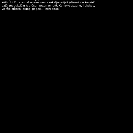
kötött ki. Ez a vonalvezetés nem csak dj-szettjeit jellemzi, de készülő
saját produkcióin is erősen tetten érhető. Komolypopzene, hektikus,
vibráló stílben, ördögi gegek… “mini disko”