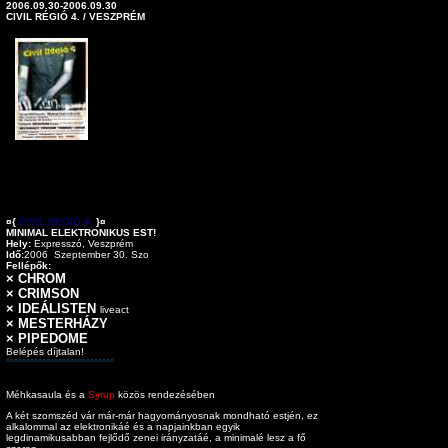
2006.09.30-2006.09.30
CIVIL RÉGIÓ 4. / VESZPRÉM
¤{
CIVIL REGIÓ 4.
}¤
MINIMAL ELEKTRONIKUS EST!
Hely:
Expresszó, Veszprém
Idő:
2006 Szeptember 30. Szo
Fellépők:
× CHROM
× CRIMSON
× IDEÁLISTEN
liveact
× MESTERHÁZY
× PIPEDOME
Belépés díjtalan!
°°°°°°°°°°°°°°°°°°°°°°°°°°°
Méhkasaula és a
Syrup
közös rendezésében
A két szomszéd vár már-már hagyományosnak mondható estjén, ez
alkalommal az elektronikáé és a napjainkban egyik
legdinamikusabban fejlődő zenei irányzatáé, a minimalé lesz a fő