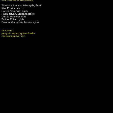
Tövisházi Ambrus, billentyűk, ének
Kiss Erzsi, ének
Harcsa Veronika, ének,
Pápai István, ütőhangszerek
Dudás Zsombor, dob
Farkas Zoltán, gitár
Balahoczky István, basszusgitár
tánczene:
penguin sound system/make
eric sumo/pulver rec.