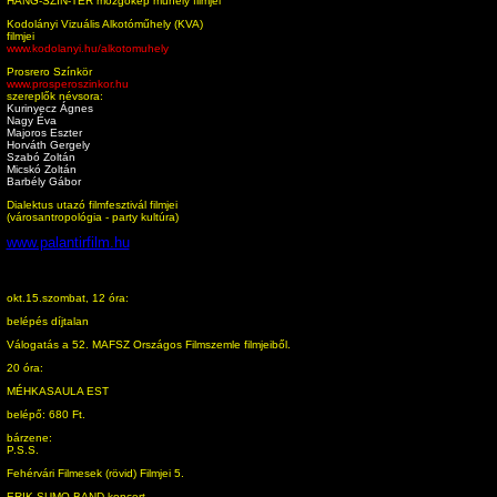
HANG-SZIN-TÉR mozgókép műhely filmjei
Kodolányi Vizuális Alkotóműhely (KVA)
filmjei
www.kodolanyi.hu/alkotomuhely
Prosrero Színkör
www.prosperoszinkor.hu
szereplők névsora:
Kurinyecz Ágnes
Nagy Éva
Majoros Eszter
Horváth Gergely
Szabó Zoltán
Micskó Zoltán
Barbély Gábor
Dialektus utazó filmfesztivál filmjei
(városantropológia - party kultúra)
www.palantirfilm.hu
okt.15.szombat, 12 óra:
belépés díjtalan
Válogatás a 52. MAFSZ Országos Filmszemle filmjeiből.
20 óra:
MÉHKASAULA EST
belépő: 680 Ft.
bárzene:
P.S.S.
Fehérvári Filmesek (rövid) Filmjei 5.
ERIK SUMO BAND koncert