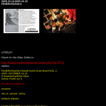
2005.10.14-2005.10.15
FEHÉRVÁSZON II.
UTÓÉLET
Képek és írás (Silye Zoltán) a
http://www.szekesfehervar.hu/hir.php?id=4721
oldalon
FEHÉRVÁSZON FÜGGETLEN FILM FESZTIVÁL 2.
2005. OKTÓBER 14-15.
A Szabdművelődés Háza
Szfvár, Fürdő sor 3.
Részletes program itt
program:
okt.14. péntek, 19óra:
belépés díjtalan