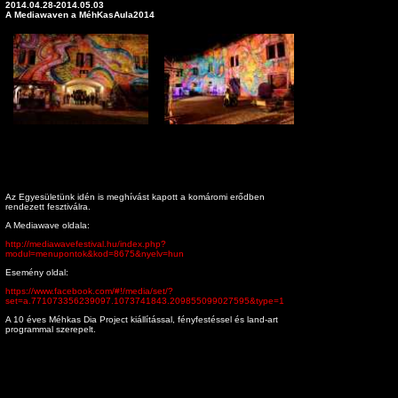
2014.04.28-2014.05.03
A Mediawaven a MéhKasAula2014
Az Egyesületünk idén is meghívást kapott a komáromi erődben
rendezett fesztiválra.
A Mediawave oldala:
http://mediawavefestival.hu/index.php?
modul=menupontok&kod=8675&nyelv=hun
Esemény oldal:
https://www.facebook.com/#!/media/set/?
set=a.771073356239097.1073741843.209855099027595&type=1
A 10 éves Méhkas Dia Project kiállítással, fényfestéssel és land-art
programmal szerepelt.