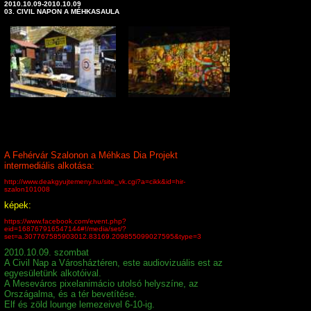
2010.10.09-2010.10.09
03. CIVIL NAPON A MÉHKASAULA
A Fehérvár Szalonon a Méhkas Dia Projekt
intermediális alkotása:
http://www.deakgyujtemeny.hu/site_vk.cgi?a=cikk&id=hir-
szalon101008
képek:
https://www.facebook.com/event.php?
eid=168767916547144#!/media/set/?
set=a.307767585903012.83169.209855099027595&type=3
2010.10.09. szombat
A Civil Nap a Városháztéren, este audiovizuális est az
egyesületünk alkotóival.
A Meseváros pixelanimácio utolsó helyszíne, az
Országalma, és a tér bevetítése.
Elf és zöld lounge lemezeivel 6-10-ig.