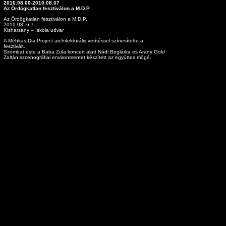
2010.08.06-2010.08.07
Az Ördögkatlan fesztiválon a M.D.P.
Az Ördögkatlan fesztiválon a M.D.P.
2010.08. 6-7.
Kisharsány – Iskola udvar
A Méhkas Dia Project architekturális vetítéssel színesítette a
fesztivált.
Szombat este a Baba Zula koncert alatt Nádi Boglárka es Arany Gold
Zoltán szcenográfiai environmentet készített az együttes mögé.