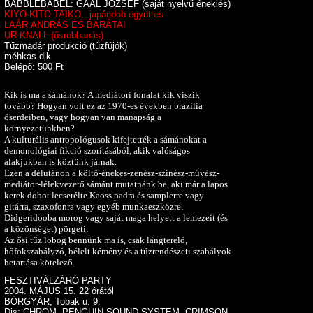
BABBLEBABEL: GAÁL JÓZSEF (saját nyelvű éneklés)
KIYO-KITO TAIKO, japándob együttes
LAÁR ANDRÁS ÉS BARÁTAI
UR KNALL (ősrobbanás)
Tűzmadár produkció (tűzfújók)
méhkas djk
Belépő: 500 Ft
Kik is ma a sámánok? A mediátori fonalat kik viszik
tovább? Hogyan volt ez az 1970-es években brazilia
őserdeiben, vagy hogyan van manapság a
környezetünkben?
A kulturális antropológusok kifejtették a sámánokat a
demonológiai fikció szorításából, akik valóságos
alakjukban is köztünk járnak.
Ezen a délutánon a költő-énekes-zenész-színész-művész-
mediátor-lélekvezető sámánt mutatnánk be, aki már a lapos
kerek dobot lecserélte Kaoss padra és samplerre vagy
gitárra, szaxofonra vagy egyéb munkaeszközre.
Didgeridooba morog vagy saját maga helyett a lemezeit (és
a közönséget) pörgeti.
Az ősi tűz lobog bennünk ma is, csak lángterelő,
hőfokszabályzó, bélelt kémény és a tűzrendészeti szabályok
betartása kötelező.
FESZTIVÁLZÁRÓ PARTY
2004. MÁJUS 15. 22 órától
BÖRGYÁR, Tobak u. 9.
Djs: CHROM, PENGUIN SOUND SYSTEM, CRIMSON