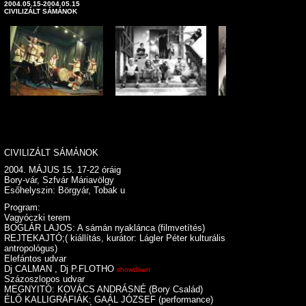
2004.05.15-2004.05.15
CIVILIZÁLT SÁMÁNOK
CIVILIZÁLT SÁMÁNOK
2004. MÁJUS 15. 17-22 óráig
Bory-vár, Szfvár Máriavölgy
Esőhelyszin: Börgyár, Tobak u
Program:
Vagyóczki terem
BOGLÁR LAJOS: A sámán nyaklánca (filmvetítés)
REJTEKAJTÓ;( kiállítás, kurátor: Lágler Péter kulturális
antropológus)
Elefántos udvar
Dj CALMAN , Dj P.FLOTHO
showdown
Százoszlopos udvar
MEGNYITÓ: KOVÁCS ANDRÁSNÉ (Bory Család)
ÉLŐ KALLIGRÁFIÁK:
GAÁL JÓZSEF (performance)